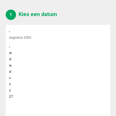
Kies een datum
1
‹
augustus 2026
›
m
d
w
d
v
z
z
27