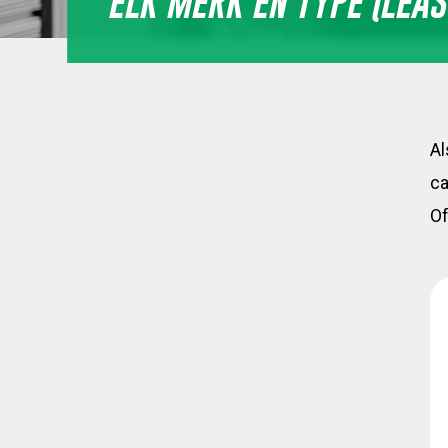
ELK MERK EN TYPE (LEA
Al
c
Of