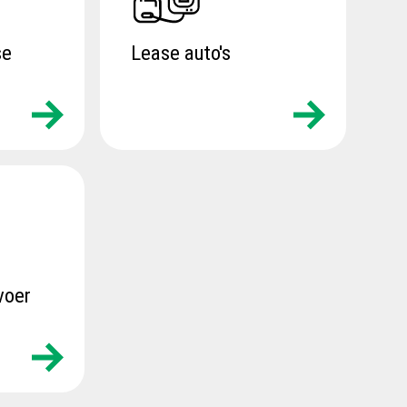
se
Lease auto's
voer